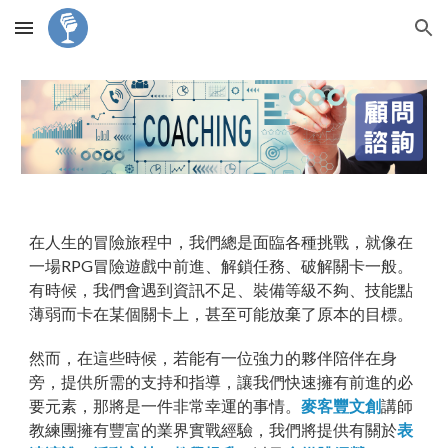
Skip to main content
Skip to navigation
在人生的冒險旅程中，我們總是面臨各種挑戰，就像在
一場RPG冒險遊戲中前進、解鎖任務、破解關卡一般。
有時候，我們會遇到資訊不足、裝備等級不夠、技能點
薄弱而卡在某個關卡上，甚至可能放棄了原本的目標。
然而，在這些時候，若能有一位強力的夥伴陪伴在身
旁，提供所需的支持和指導，讓我們快速擁有前進的必
要元素，那將是一件非常幸運的事情。
麥客豐文創
講師
教練團擁有豐富的業界實戰經驗，我們將提供有關於
表