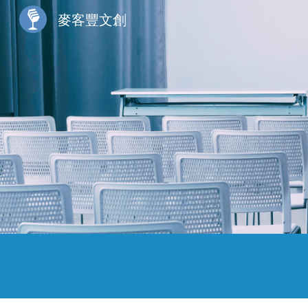
麥客豐文創
Sk