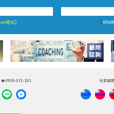
ail通知
👆
👆
得知
 0910-511-351
社群媒