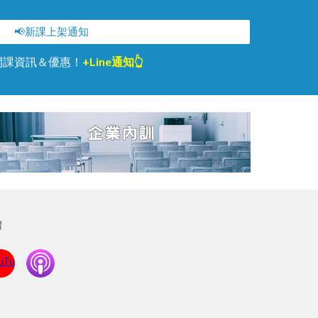
📢新課上架通知
開課資訊＆優惠！
+Line通知👆
體