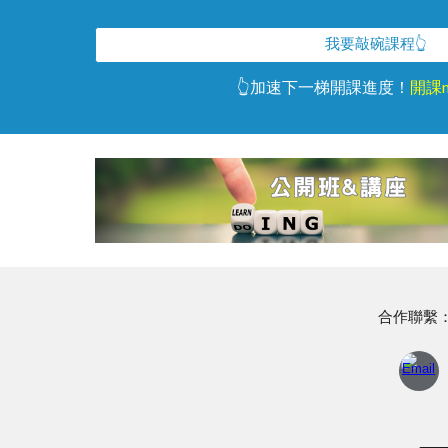
我要敲碗課程👆
👆加速下一梯開課進度！
開課m
合作聯繫：☎️