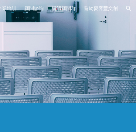
企業培訓
顧問諮詢
講師顧問群
關於麥客豐文創
ion